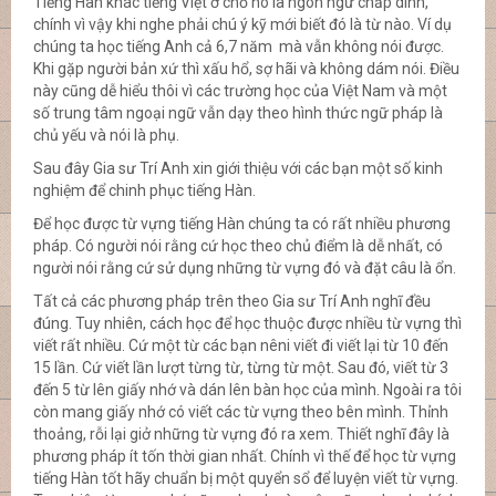
Tiếng Hàn khác tiếng Việt ở chỗ nó là ngôn ngữ chắp dính,
chính vì vậy khi nghe phải chú ý kỹ mới biết đó là từ nào. Ví dụ
chúng ta học tiếng Anh cả 6,7 năm mà vẫn không nói được.
Khi gặp người bản xứ thì xấu hổ, sợ hãi và không dám nói. Điều
này cũng dễ hiểu thôi vì các trường học của Việt Nam và một
số trung tâm ngoại ngữ vẫn dạy theo hình thức ngữ pháp là
chủ yếu và nói là phụ.
Sau đây Gia sư Trí Anh xin giới thiệu với các bạn một số kinh
nghiệm để chinh phục tiếng Hàn.
Để học được từ vựng tiếng Hàn chúng ta có rất nhiều phương
pháp. Có người nói rằng cứ học theo chủ điểm là dễ nhất, có
người nói rằng cứ sử dụng những từ vựng đó và đặt câu là ổn.
Tất cả các phương pháp trên theo Gia sư Trí Anh nghĩ đều
đúng. Tuy nhiên, cách học để học thuộc được nhiều từ vựng thì
viết rất nhiều. Cứ một từ các bạn nêni viết đi viết lại từ 10 đến
15 lần. Cứ viết lần lượt từng từ, từng từ một. Sau đó, viết từ 3
đến 5 từ lên giấy nhớ và dán lên bàn học của mình. Ngoài ra tôi
còn mang giấy nhớ có viết các từ vựng theo bên mình. Thỉnh
thoảng, rỗi lại giở những từ vựng đó ra xem. Thiết nghĩ đây là
phương pháp ít tốn thời gian nhất. Chính vì thế để học từ vựng
tiếng Hàn tốt hãy chuẩn bị một quyển sổ để luyện viết từ vựng.