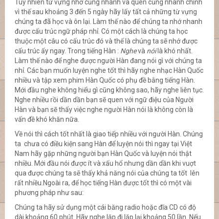
Tuy nhiên từ vựng nhớ cũng nhanh và quên cũng nhanh chính
vì thế sau khoảng 3 đến 5 ngày hãy lấy tất cả những từ vựng
chúng ta đã học và ôn lại. Làm thế nào để chúng ta nhớ nhanh
được cấu trúc ngữ pháp nhỉ. Có một cách là chúng ta học
thuộc một câu có cấu trúc đó và thế là chúng ta sẽ nhớ được
cấu trúc ấy ngay. Trong tiếng Hàn :
Nghe
và
nói
là khó nhất.
Làm thế nào để nghe được người Hàn đang nói gì với chúng ta
nhỉ. Các bạn muốn luyện nghe tốt thì hãy nghe nhạc Hàn Quốc
nhiều và tập xem phim Hàn Quốc có phụ đề bằng tiếng Hàn.
Mới đầu nghe không hiểu gì cũng không sao, hãy nghe liên tục.
Nghe nhiều rồi dần dần bạn sẽ quen với ngữ điệu của Người
Hàn và bạn sẽ thấy việc nghe người Hàn nói là không còn là
vấn đề khó khăn nữa.
Về nói thì cách tốt nhất là giao tiếp nhiều với người Hàn. Chúng
ta chưa có điều kiện sang Hàn để luyện nói thì ngay tại Việt
Nam hãy gặp những người bạn Hàn Quốc và luyện nói thật
nhiều. Mới đầu nói được ít và xấu hổ nhưng dần dần khi vuợt
qua được chúng ta sẽ thấy khả năng nói của chúng ta tốt lên
rất nhiều.Ngoài ra, để học tiếng Hàn được tốt thì có một vài
phương pháp như sau:
Chúng ta hãy sử dụng một cái băng radio hoặc đĩa CD có độ
dài khoảng 60 phút. Hãy nghe lặp đi lặp lại khoảng 50 lần. Nếu