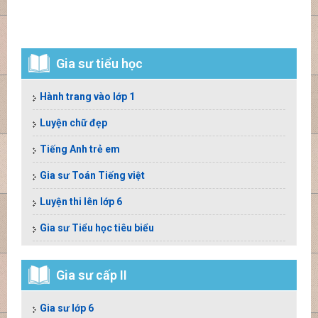
Gia sư tiểu học
Hành trang vào lớp 1
Luyện chữ đẹp
Tiếng Anh trẻ em
Gia sư Toán Tiếng việt
Luyện thi lên lớp 6
Gia sư Tiểu học tiêu biểu
Gia sư cấp II
Gia sư lớp 6