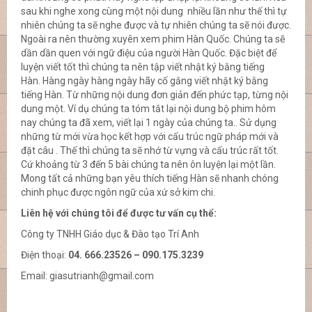
sau khi nghe xong cùng một nội dung nhiều lần như thế thì tự
nhiên chúng ta sẽ nghe được và tự nhiên chúng ta sẽ nói được.
Ngoài ra nên thường xuyên xem phim Hàn Quốc. Chúng ta sẽ
dần dần quen với ngữ điệu của người Hàn Quốc. Đặc biệt để
luyện viết tốt thì chúng ta nên tập viết nhật ký bằng tiếng
Hàn. Hàng ngày hàng ngày hãy cố gắng viết nhật ký bằng
tiếng Hàn. Từ những nội dung đơn giản đến phức tạp, từng nội
dung một. Ví dụ chúng ta tóm tắt lại nội dung bộ phim hôm
nay chúng ta đã xem, viết lại 1 ngày của chúng ta.. Sử dụng
những từ mới vừa học kết hợp với cấu trúc ngữ pháp mới và
đặt câu . Thế thì chúng ta sẽ nhớ từ vựng và cấu trúc rất tốt.
Cứ khoảng từ 3 đến 5 bài chúng ta nên ôn luyện lại một lần.
Mong tất cả những bạn yêu thích tiếng Hàn sẽ nhanh chóng
chinh phục được ngôn ngữ của xứ sở kim chi.
Liên hệ với chúng tôi để được tư vấn cụ thể:
Công ty TNHH Giáo dục & Đào tạo Trí Anh
Điện thoại:
04. 666.23526 – 090.175.3239
Email:
giasutrianh@gmail.com